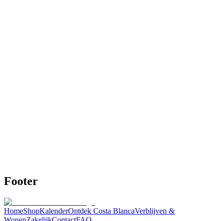
Digital Tool/Map
NL
Highlights Map Alicante
Loop door Alicante alsof je er woont.
•
Meer dan 200 adressen, door mij persoonlijk geselecteerd en
getest
•
Restaurants, koffie, tapas, stranden, uitzichtpunten, winkels
en meer
•
Slimme filters: kindvriendelijk, rolstoelvriendelijk, groepen,
dieetopties
€19,95
€24,95
20% OFF
Bekijk details
Kopen
Footer
Home
Shop
Kalender
Ontdek Costa Blanca
Verblijven &
Wonen
Zakelijk
Contact
FAQ