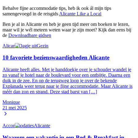
Behalve fijne accommodatie tips, heb ik ook ál mijn tips
samengevoegd in de reisgids
Alicante Like a Local
Ben je al in Alicante en heb je geen tijd meer om boeken te lezen,
maar wil je wél meteen weten waar je zijn moet? Kijk dan eens bij
de
Downloadbare gidsen
Alicante
Dagje uit
Gezin
10 favoriete bezienswaardigheden Alicante
Alicante heeft alles. Met je handdoekje over je schouder wandel je
zo vanaf je hotel naar de boulevard voor een ontbijtje. Daarna een
duik in de zee. En op de terugweg loop je over de bekende
Explanada weer terug naar je fijne accommodatie. Maar Alicante is
méér dan zon en strand. Deze stad barst van […]
Monique
21 mei 2025
Accommodaties
Alicante
Waarom een vakantie in een Bed & Breakfast in