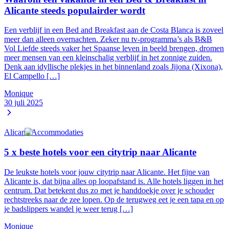
Alicante steeds populairder wordt
Een verblijf in een Bed and Breakfast aan de Costa Blanca is zoveel
meer dan alleen overnachten. Zeker nu tv-programma’s als B&B
Vol Liefde steeds vaker het Spaanse leven in beeld brengen, dromen
meer mensen van een kleinschalig verblijf in het zonnige zuiden.
Denk aan idyllische plekjes in het binnenland zoals Jijona (Xixona),
El Campello […]
Monique
30 juli 2025
Alicante
Accommodaties
5 x beste hotels voor een citytrip naar Alicante
De leukste hotels voor jouw citytrip naar Alicante. Het fijne van
Alicante is, dat bijna alles op loopafstand is. Alle hotels liggen in het
centrum. Dat betekent dus zo met je handdoekje over je schouder
rechtstreeks naar de zee lopen. Op de terugweg eet je een tapa en op
je badslippers wandel je weer terug […]
Monique