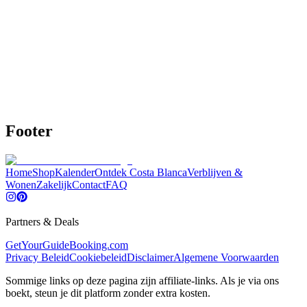
•
Restaurants, koffie, tapas, stranden, uitzichtpunten, winkels
en meer
•
Slimme filters: kindvriendelijk, rolstoelvriendelijk, groepen,
dieetopties
€19,95
€24,95
20% OFF
Bekijk details
Kopen
Footer
Home
Shop
Kalender
Ontdek Costa Blanca
Verblijven &
Wonen
Zakelijk
Contact
FAQ
Partners & Deals
GetYourGuide
Booking.com
Privacy Beleid
Cookiebeleid
Disclaimer
Algemene Voorwaarden
Sommige links op deze pagina zijn affiliate-links. Als je via ons
boekt, steun je dit platform zonder extra kosten.