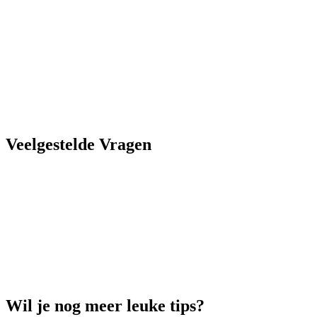
Alicante centrum
Kleinschalig
Airco
Nabij strand
Nabij centrum
Meer info
Veelgestelde Vragen
Waarom zou ik via Alicante Like a Local boeken?
Wat is de beste tijd om te boeken?
Is er een annuleringsbeleid?
Wil je nog meer leuke tips?