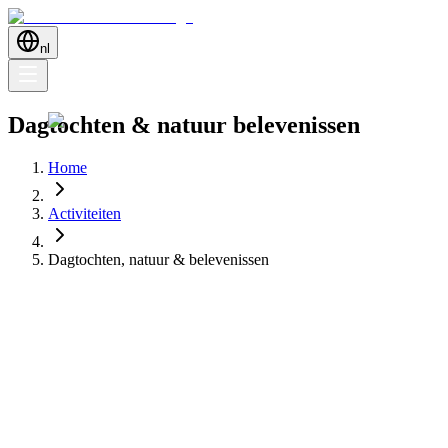
nl
Dagtochten & natuur belevenissen
Home
Activiteiten
Dagtochten, natuur & belevenissen
Ontdek dagtochten, natuurgebieden en bijzondere belevenissen rond
Dénia — van boottochten tot wandelingen en verborgen plekken.