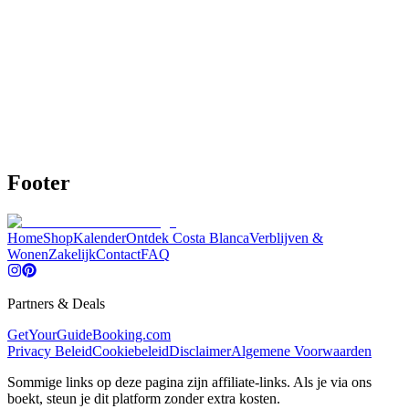
•
Restaurants, koffie, tapas, stranden, uitzichtpunten, winkels
en meer
•
Slimme filters: kindvriendelijk, rolstoelvriendelijk, groepen,
dieetopties
€19,95
€24,95
20% OFF
Bekijk details
Kopen
Footer
Home
Shop
Kalender
Ontdek Costa Blanca
Verblijven &
Wonen
Zakelijk
Contact
FAQ
Partners & Deals
GetYourGuide
Booking.com
Privacy Beleid
Cookiebeleid
Disclaimer
Algemene Voorwaarden
Sommige links op deze pagina zijn affiliate-links. Als je via ons
boekt, steun je dit platform zonder extra kosten.